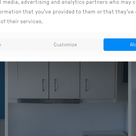
al media, advertising and analytics partners who may 
ROOM GALLERY
formation that you’ve provided to them or that they’ve
of their services.
y
Customize
All