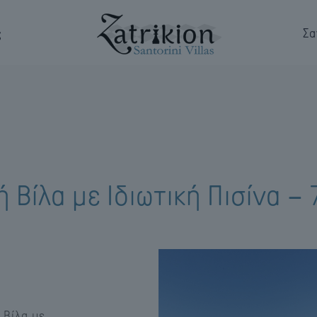
ς
Σα
 Βίλα με Ιδιωτική Πισίνα – 7
 Βίλα με