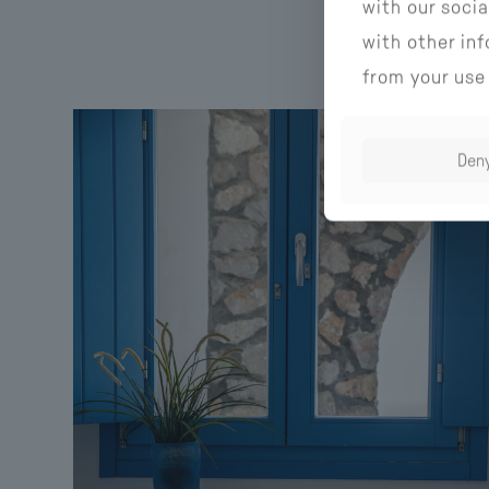
with our soci
with other in
from your use 
Den