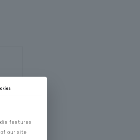
ge
okies
εια
dia features
of our site