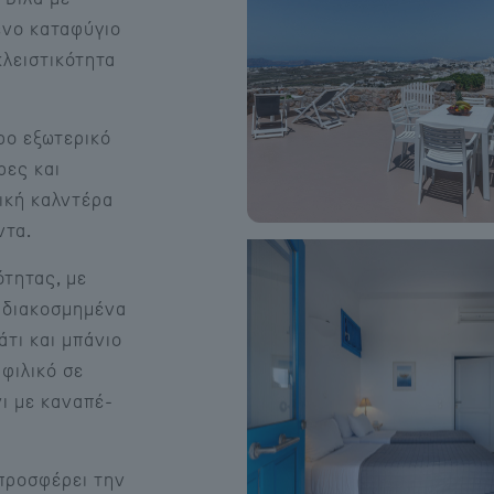
ένο καταφύγιο
κλειστικότητα
ρο εξωτερικό
ρες και
τική καλντέρα
ντα.
ότητας, με
 διακοσμημένα
τι και μπάνιο
 φιλικό σε
νι με καναπέ-
 προσφέρει την