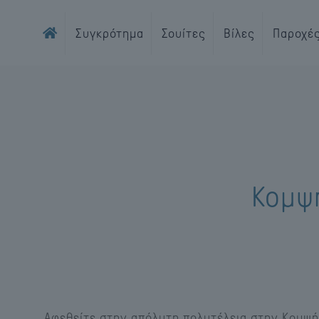
Συγκρότημα
Σουίτες
Βίλες
Παροχέ
Κομψή
Αφεθείτε στην απόλυτη πολυτέλεια στην Κομψή