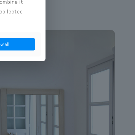
combine it
 collected
ow all