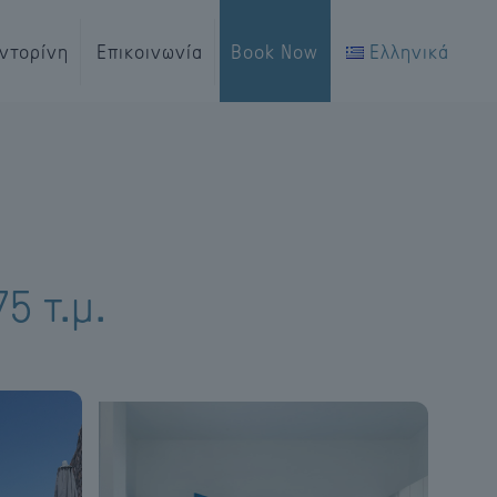
ντορίνη
Επικοινωνία
Book Now
Ελληνικά
5 τ.μ.