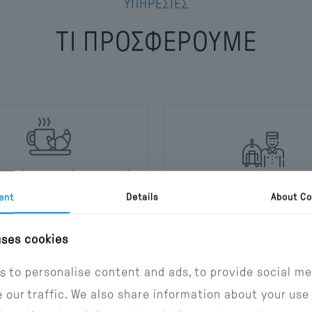
ΥΠΗΡΕΣΙΕΣ
ΤΙ ΠΡΟΣΦΕΡΟΥΜΕ
πική υπηρεσία πρωινού
Υπηρεσίες concier
ε επιπλέον χρέωση
ent
Details
About Co
και ταξιδιωτική βοήθ
R ανά άτομο ανά ημέρα)
uses cookies
s to personalise content and ads, to provide social me
 our traffic. We also share information about your use 
GALLERY