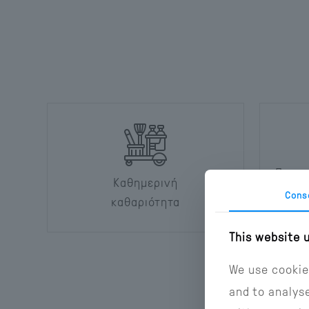
Προσω
Καθημερινή
μ
Cons
καθαριότητα
(15 EU
This website 
We use cookie
and to analyse